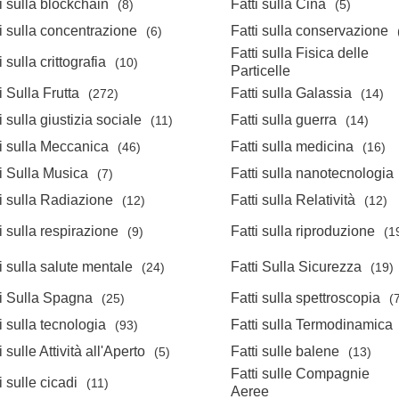
i sulla blockchain
Fatti sulla Cina
(8)
(5)
i sulla concentrazione
Fatti sulla conservazione
(6)
Fatti sulla Fisica delle
i sulla crittografia
(10)
Particelle
i Sulla Frutta
Fatti sulla Galassia
(272)
(14)
i sulla giustizia sociale
Fatti sulla guerra
(11)
(14)
ti sulla Meccanica
Fatti sulla medicina
(46)
(16)
i Sulla Musica
Fatti sulla nanotecnologia
(7)
i sulla Radiazione
Fatti sulla Relatività
(12)
(12)
i sulla respirazione
Fatti sulla riproduzione
(9)
(1
i sulla salute mentale
Fatti Sulla Sicurezza
(24)
(19)
ti Sulla Spagna
Fatti sulla spettroscopia
(25)
(
i sulla tecnologia
Fatti sulla Termodinamica
(93)
i sulle Attività all'Aperto
Fatti sulle balene
(5)
(13)
Fatti sulle Compagnie
i sulle cicadi
(11)
Aeree