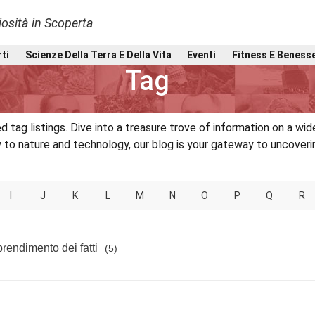
osità in Scoperta
Home
Tag
rti
Scienze Della Terra E Della Vita
Eventi
Fitness E Beness
Tag
 tag listings. Dive into a treasure trove of information on a wide
o nature and technology, our blog is your gateway to uncovering
I
J
K
L
M
N
O
P
Q
R
rendimento dei fatti
(5)