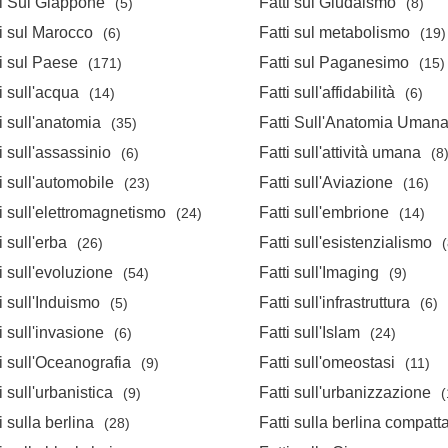
ti Sul Giappone
Fatti sul Giudaismo
(5)
(8)
i sul Marocco
Fatti sul metabolismo
(6)
(19)
i sul Paese
Fatti sul Paganesimo
(171)
(15)
i sull'acqua
Fatti sull'affidabilità
(14)
(6)
i sull'anatomia
Fatti Sull'Anatomia Uman
(35)
i sull'assassinio
Fatti sull'attività umana
(6)
(8
i sull'automobile
Fatti sull'Aviazione
(23)
(16)
i sull'elettromagnetismo
Fatti sull'embrione
(24)
(14)
i sull'erba
Fatti sull'esistenzialismo
(26)
(
i sull'evoluzione
Fatti sull'Imaging
(54)
(9)
i sull'Induismo
Fatti sull'infrastruttura
(5)
(6)
i sull'invasione
Fatti sull'Islam
(6)
(24)
i sull'Oceanografia
Fatti sull'omeostasi
(9)
(11)
i sull'urbanistica
Fatti sull'urbanizzazione
(9)
(
i sulla berlina
Fatti sulla berlina compatt
(28)