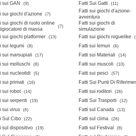
ti sui GAN
Fatti Sui Gatti
(9)
(11)
Fatti sui giochi d'azione-
i sui giochi d'azione
(7)
avventura
i sui giochi di ruolo online
Fatti sui giochi di
(7)
tigiocatore di massa
simulazione
i sui giochi platformer
Fatti sui giochi roguelike
(13)
(
i sui legumi
Fatti sui lemuri
(8)
(6)
i sui marsupiali
Fatti sui Materiali
(17)
(14)
i sui molluschi
Fatti sui muscoli
(8)
(10)
i sui nucleotidi
Fatti sui pesci
(5)
(57)
i sui primati
Fatti Sui Punti Di Riferime
(16)
i sui robot
Fatti sui roditori
(14)
(26)
i sui serpenti
Fatti Sui Trasporti
(19)
(12)
i sui virus
Fatti sul Canada
(6)
(13)
i Sul Cibo
Fatti sul clima
(22)
(26)
i sul dispositivo
Fatti sul Festival
(19)
(8)