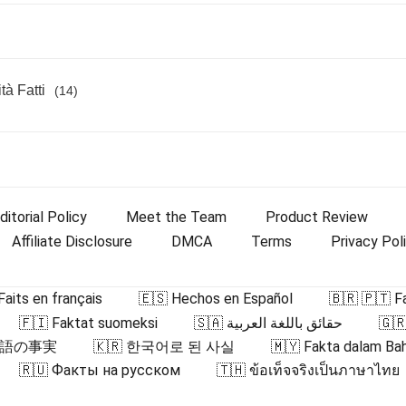
tà Fatti
(14)
ditorial Policy
Meet the Team
Product Review
Affiliate Disclosure
DMCA
Terms
Privacy Pol
Faits en français
🇪🇸 Hechos en Español
🇧🇷 🇵🇹 F
🇫🇮 Faktat suomeksi
🇸🇦 حقائق باللغة العربية
🇬
日本語の事実
🇰🇷 한국어로 된 사실
🇲🇾 Fakta dalam Ba
🇷🇺 Факты на русском
🇹🇭 ข้อเท็จจริงเป็นภาษาไทย