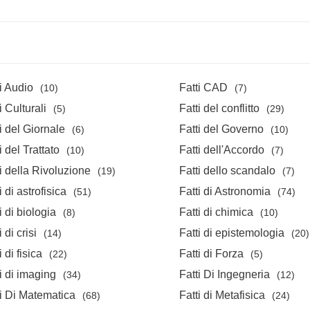
i Audio
Fatti CAD
(10)
(7)
i Culturali
Fatti del conflitto
(5)
(29)
i del Giornale
Fatti del Governo
(6)
(10)
i del Trattato
Fatti dell'Accordo
(10)
(7)
i della Rivoluzione
Fatti dello scandalo
(19)
(7)
i di astrofisica
Fatti di Astronomia
(51)
(74)
i di biologia
Fatti di chimica
(8)
(10)
i di crisi
Fatti di epistemologia
(14)
(20)
i di fisica
Fatti di Forza
(22)
(5)
i di imaging
Fatti Di Ingegneria
(34)
(12)
ti Di Matematica
Fatti di Metafisica
(68)
(24)