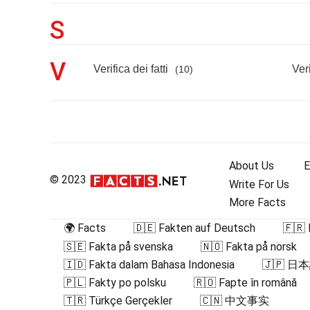
S
V
Verifica dei fatti
Veri
(10)
About Us
E
© 2023
Write For Us
More Facts
🌍 Facts
🇩🇪 Fakten auf Deutsch
🇫🇷 
🇸🇪 Fakta på svenska
🇳🇴 Fakta på norsk
🇮🇩 Fakta dalam Bahasa Indonesia
🇯🇵 
🇵🇱 Fakty po polsku
🇷🇴 Fapte în română
🇹🇷 Türkçe Gerçekler
🇨🇳 中文事实