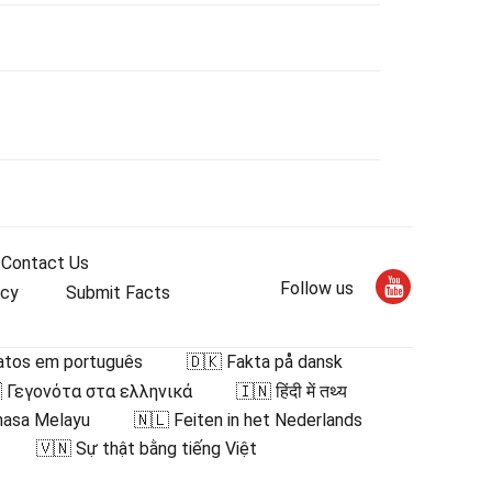
Contact Us
Follow us
icy
Submit Facts
atos em português
🇩🇰 Fakta på dansk
 Γεγονότα στα ελληνικά
🇮🇳 हिंदी में तथ्य
hasa Melayu
🇳🇱 Feiten in het Nederlands
🇻🇳 Sự thật bằng tiếng Việt