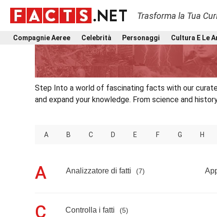
Trasforma la Tua Curi
Compagnie Aeree
Celebrità
Personaggi
Cultura E Le A
Step Into a world of fascinating facts with our curated
and expand your knowledge. From science and history t
A
B
C
D
E
F
G
H
A
Analizzatore di fatti
App
(7)
C
Controlla i fatti
(5)