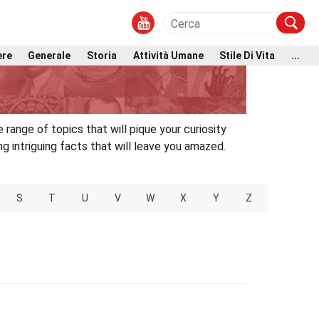
ere
Generale
Storia
Attività Umane
Stile Di Vita
...
 range of topics that will pique your curiosity
 intriguing facts that will leave you amazed.
S
T
U
V
W
X
Y
Z
0-9