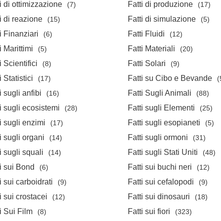
i di ottimizzazione
Fatti di produzione
(7)
(17)
i di reazione
Fatti di simulazione
(15)
(5)
i Finanziari
Fatti Fluidi
(6)
(12)
i Marittimi
Fatti Materiali
(5)
(20)
i Scientifici
Fatti Solari
(8)
(9)
i Statistici
Fatti su Cibo e Bevande
(17)
(
i sugli anfibi
Fatti Sugli Animali
(16)
(88)
i sugli ecosistemi
Fatti sugli Elementi
(28)
(25)
i sugli enzimi
Fatti sugli esopianeti
(17)
(5)
i sugli organi
Fatti sugli ormoni
(14)
(31)
i sugli squali
Fatti sugli Stati Uniti
(14)
(48)
i sui Bond
Fatti sui buchi neri
(6)
(12)
i sui carboidrati
Fatti sui cefalopodi
(9)
(9)
i sui crostacei
Fatti sui dinosauri
(12)
(18)
i Sui Film
Fatti sui fiori
(8)
(323)