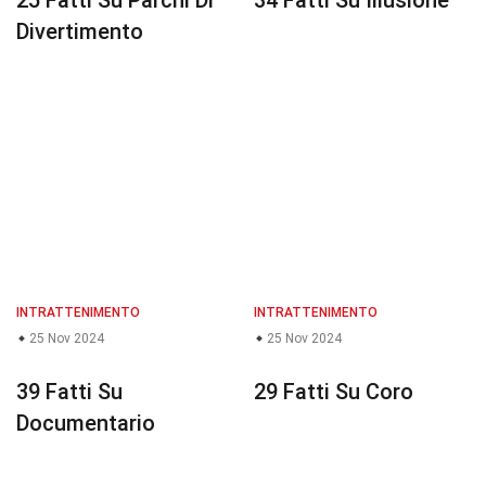
25 Fatti Su Parchi Di
34 Fatti Su Illusione
Divertimento
INTRATTENIMENTO
INTRATTENIMENTO
25 Nov 2024
25 Nov 2024
39 Fatti Su
29 Fatti Su Coro
Documentario