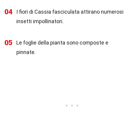
04
I fiori di Cassia fasciculata attirano numerosi
insetti impollinatori.
05
Le foglie della pianta sono composte e
pinnate.