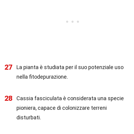
27
La pianta è studiata per il suo potenziale uso
nella fitodepurazione.
28
Cassia fasciculata è considerata una specie
pioniera, capace di colonizzare terreni
disturbati.