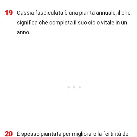
19
Cassia fasciculata è una pianta annuale, il che
significa che completa il suo ciclo vitale in un
anno.
20
È spesso piantata per migliorare la fertilità del