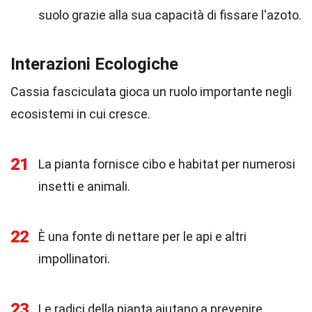
suolo grazie alla sua capacità di fissare l'azoto.
Interazioni Ecologiche
Cassia fasciculata gioca un ruolo importante negli
ecosistemi in cui cresce.
21
La pianta fornisce cibo e habitat per numerosi
insetti e animali.
22
È una fonte di nettare per le api e altri
impollinatori.
23
Le radici della pianta aiutano a prevenire