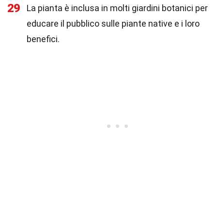
29
La pianta è inclusa in molti giardini botanici per
educare il pubblico sulle piante native e i loro
benefici.