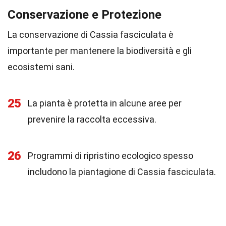
Conservazione e Protezione
La conservazione di Cassia fasciculata è
importante per mantenere la biodiversità e gli
ecosistemi sani.
25
La pianta è protetta in alcune aree per
prevenire la raccolta eccessiva.
26
Programmi di ripristino ecologico spesso
includono la piantagione di Cassia fasciculata.