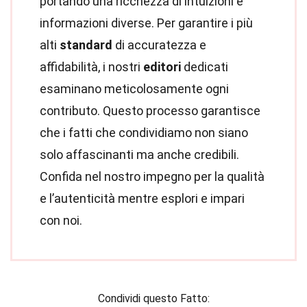
portando una ricchezza di intuizioni e
informazioni diverse. Per garantire i più
alti
standard
di accuratezza e
affidabilità, i nostri
editori
dedicati
esaminano meticolosamente ogni
contributo. Questo processo garantisce
che i fatti che condividiamo non siano
solo affascinanti ma anche credibili.
Confida nel nostro impegno per la qualità
e l’autenticità mentre esplori e impari
con noi.
Condividi questo Fatto: