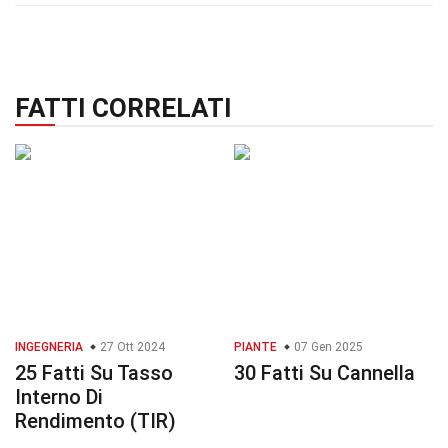
FATTI CORRELATI
INGEGNERIA
27 Ott 2024
PIANTE
07 Gen 2025
25 Fatti Su Tasso
30 Fatti Su Cannella
Interno Di
Rendimento (TIR)