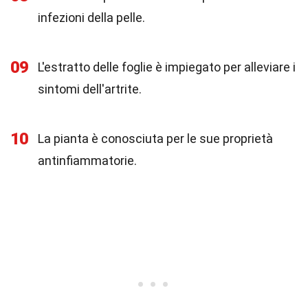
infezioni della pelle.
09
L'estratto delle foglie è impiegato per alleviare i
sintomi dell'artrite.
10
La pianta è conosciuta per le sue proprietà
antinfiammatorie.