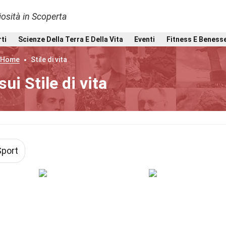
osità in Scoperta
rti
Scienze Della Terra E Della Vita
Eventi
Fitness E Beness
Home
Stile di vita
sui Stile di vita
Sport