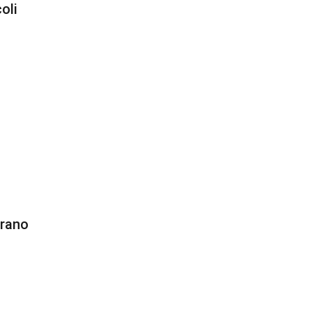
oli
erano