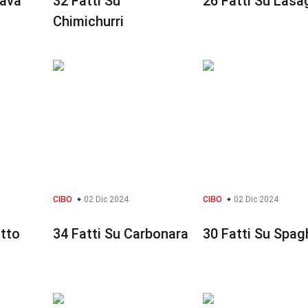
lava
32 Fatti Su
26 Fatti Su Lasa
Chimichurri
CIBO
02 Dic 2024
CIBO
02 Dic 2024
otto
34 Fatti Su Carbonara
30 Fatti Su Spag