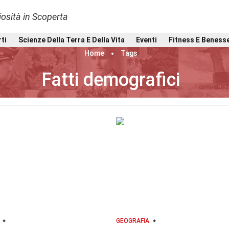
osità in Scoperta
rti
Scienze Della Terra E Della Vita
Eventi
Fitness E Beness
Home
Tags
Fatti demografici
GEOGRAFIA