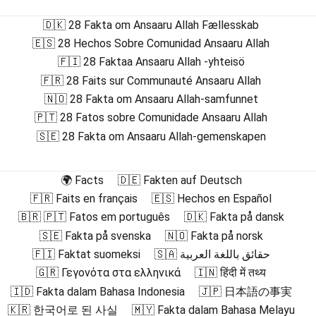
🇩🇰 28 Fakta om Ansaaru Allah Fællesskab
🇪🇸 28 Hechos Sobre Comunidad Ansaaru Allah
🇫🇮 28 Faktaa Ansaaru Allah -yhteisö
🇫🇷 28 Faits sur Communauté Ansaaru Allah
🇳🇴 28 Fakta om Ansaaru Allah-samfunnet
🇵🇹 28 Fatos sobre Comunidade Ansaaru Allah
🇸🇪 28 Fakta om Ansaaru Allah-gemenskapen
🌍 Facts
🇩🇪 Fakten auf Deutsch
🇫🇷 Faits en français
🇪🇸 Hechos en Español
🇧🇷 🇵🇹 Fatos em português
🇩🇰 Fakta på dansk
🇸🇪 Fakta på svenska
🇳🇴 Fakta på norsk
🇫🇮 Faktat suomeksi
🇸🇦 حقائق باللغة العربية
🇬🇷 Γεγονότα στα ελληνικά
🇮🇳 हिंदी में तथ्य
🇮🇩 Fakta dalam Bahasa Indonesia
🇯🇵 日本語の事実
🇰🇷 한국어로 된 사실
🇲🇾 Fakta dalam Bahasa Melayu