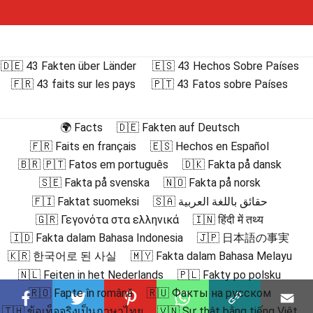
🇩🇪 43 Fakten über Länder
🇪🇸 43 Hechos Sobre Países
🇫🇷 43 faits sur les pays
🇵🇹 43 Fatos sobre Países
🌍 Facts
🇩🇪 Fakten auf Deutsch
🇫🇷 Faits en français
🇪🇸 Hechos en Español
🇧🇷 🇵🇹 Fatos em português
🇩🇰 Fakta på dansk
🇸🇪 Fakta på svenska
🇳🇴 Fakta på norsk
🇫🇮 Faktat suomeksi
🇸🇦 حقائق باللغة العربية
🇬🇷 Γεγονότα στα ελληνικά
🇮🇳 हिंदी में तथ्य
🇮🇩 Fakta dalam Bahasa Indonesia
🇯🇵 日本語の事実
🇰🇷 한국어로 된 사실
🇲🇾 Fakta dalam Bahasa Melayu
🇳🇱 Feiten in het Nederlands
🇵🇱 Fakty po polsku
🇷🇴 Fapte în română
🇷🇺 Факты на русском
🇹🇭 ข้อเท็จจริงเป็นภาษาไทย
🇻🇳 Sự thật bằng tiếng Việt