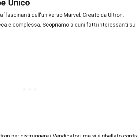
oe Unico
affascinanti dell'universo Marvel. Creato da Ultron,
cca e complessa. Scopriamo alcuni fatti interessanti su
tron per distruggere i Vendicatori, ma si è ribellato contr