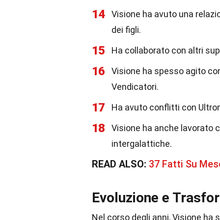
14
Visione ha avuto una relazi
dei figli.
15
Ha collaborato con altri su
16
Visione ha spesso agito co
Vendicatori.
17
Ha avuto conflitti con Ultro
18
Visione ha anche lavorato c
intergalattiche.
READ ALSO:
37 Fatti Su Meso
Evoluzione e Trasfo
Nel corso degli anni, Visione ha