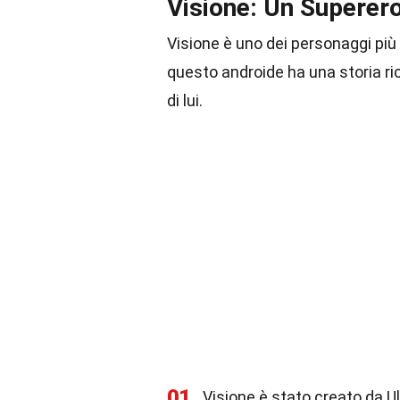
Visione: Un Superer
Visione è uno dei personaggi più 
questo androide ha una storia ri
di lui.
01
Visione è stato creato da Ul