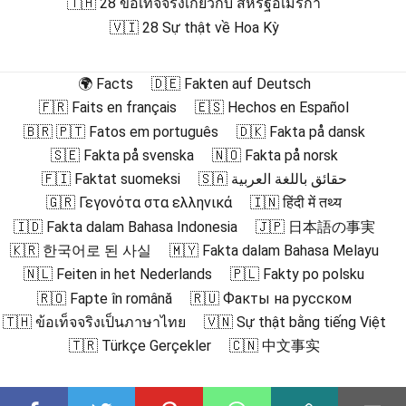
🇹🇭 28 ข้อเท็จจริงเกี่ยวกับ สหรัฐอเมริกา
🇻🇮 28 Sự thật về Hoa Kỳ
🌍 Facts
🇩🇪 Fakten auf Deutsch
🇫🇷 Faits en français
🇪🇸 Hechos en Español
🇧🇷 🇵🇹 Fatos em português
🇩🇰 Fakta på dansk
🇸🇪 Fakta på svenska
🇳🇴 Fakta på norsk
🇫🇮 Faktat suomeksi
🇸🇦 حقائق باللغة العربية
🇬🇷 Γεγονότα στα ελληνικά
🇮🇳 हिंदी में तथ्य
🇮🇩 Fakta dalam Bahasa Indonesia
🇯🇵 日本語の事実
🇰🇷 한국어로 된 사실
🇲🇾 Fakta dalam Bahasa Melayu
🇳🇱 Feiten in het Nederlands
🇵🇱 Fakty po polsku
🇷🇴 Fapte în română
🇷🇺 Факты на русском
🇹🇭 ข้อเท็จจริงเป็นภาษาไทย
🇻🇳 Sự thật bằng tiếng Việt
🇹🇷 Türkçe Gerçekler
🇨🇳 中文事实