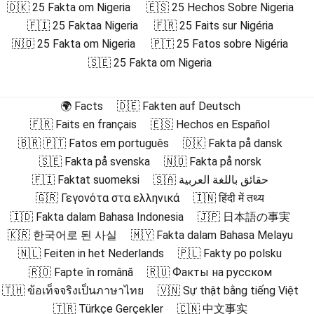
🇩🇰 25 Fakta om Nigeria
🇪🇸 25 Hechos Sobre Nigeria
🇫🇮 25 Faktaa Nigeria
🇫🇷 25 Faits sur Nigéria
🇳🇴 25 Fakta om Nigeria
🇵🇹 25 Fatos sobre Nigéria
🇸🇪 25 Fakta om Nigeria
🌍 Facts
🇩🇪 Fakten auf Deutsch
🇫🇷 Faits en français
🇪🇸 Hechos en Español
🇧🇷 🇵🇹 Fatos em português
🇩🇰 Fakta på dansk
🇸🇪 Fakta på svenska
🇳🇴 Fakta på norsk
🇫🇮 Faktat suomeksi
🇸🇦 حقائق باللغة العربية
🇬🇷 Γεγονότα στα ελληνικά
🇮🇳 हिंदी में तथ्य
🇮🇩 Fakta dalam Bahasa Indonesia
🇯🇵 日本語の事実
🇰🇷 한국어로 된 사실
🇲🇾 Fakta dalam Bahasa Melayu
🇳🇱 Feiten in het Nederlands
🇵🇱 Fakty po polsku
🇷🇴 Fapte în română
🇷🇺 Факты на русском
🇹🇭 ข้อเท็จจริงเป็นภาษาไทย
🇻🇳 Sự thật bằng tiếng Việt
🇹🇷 Türkçe Gerçekler
🇨🇳 中文事实