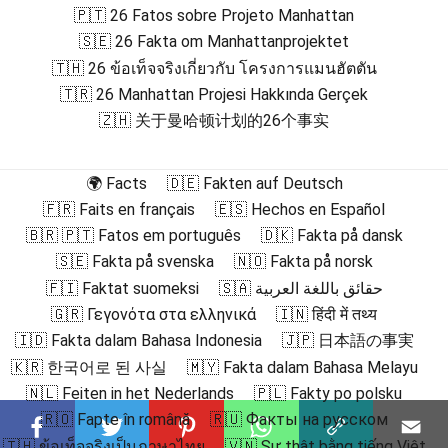
🇵🇹 26 Fatos sobre Projeto Manhattan
🇸🇪 26 Fakta om Manhattanprojektet
🇹🇭 26 ข้อเท็จจริงเกี่ยวกับ โครงการแมนฮัตตัน
🇹🇷 26 Manhattan Projesi Hakkında Gerçek
🇿🇭 关于曼哈顿计划的26个事实
🌍 Facts
🇩🇪 Fakten auf Deutsch
🇫🇷 Faits en français
🇪🇸 Hechos en Español
🇧🇷 🇵🇹 Fatos em português
🇩🇰 Fakta på dansk
🇸🇪 Fakta på svenska
🇳🇴 Fakta på norsk
🇫🇮 Faktat suomeksi
🇸🇦 حقائق باللغة العربية
🇬🇷 Γεγονότα στα ελληνικά
🇮🇳 हिंदी में तथ्य
🇮🇩 Fakta dalam Bahasa Indonesia
🇯🇵 日本語の事実
🇰🇷 한국어로 된 사실
🇲🇾 Fakta dalam Bahasa Melayu
🇳🇱 Feiten in het Nederlands
🇵🇱 Fakty po polsku
🇷🇴 Fapte în română
🇷🇺 Факты на русском
🇹🇭 ข้อเท็จจริงเป็นภาษาไทย
🇻🇳 Sự thật bằng tiếng Việt