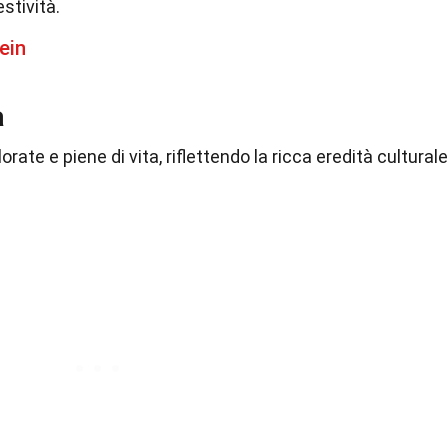
stività.
ein
à
ate e piene di vita, riflettendo la ricca eredità culturale