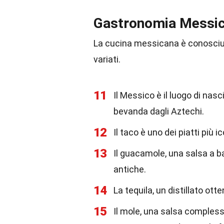
Gastronomia Messi
La cucina messicana è conosciuta
variati.
11
Il Messico è il luogo di nasc
bevanda dagli Aztechi.
12
Il taco è uno dei piatti più i
13
Il guacamole, una salsa a b
antiche.
14
La tequila, un distillato otte
15
Il mole, una salsa complessa