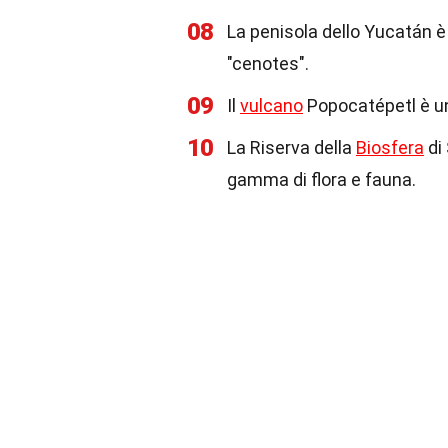
08
La penisola dello Yucatán 
"cenotes".
09
Il
vulcano
Popocatépetl è uno
10
La Riserva della
Biosfera
di
gamma di flora e fauna.