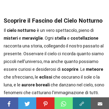
Scoprire il Fascino del Cielo Notturno
Il
cielo notturno
è un vero spettacolo, pieno di
misteri
e
meraviglie
. Ogni
stella
e
costellazione
racconta una storia, collegando il nostro passato al
presente. Osservare il cielo ci ricorda quanto siamo
piccoli nell'universo, ma anche quanto possiamo
essere curiosi e desiderosi di
scoprire
. Le
meteore
che sfrecciano, le
eclissi
che oscurano il sole o la
luna, e le
aurore boreali
che danzano nel cielo, sono
fenomeni che catturano l'immaginazione di tutti.
Conoscere questi fatti non solo arricchisce la
nostra comprensione, ma accende anche la