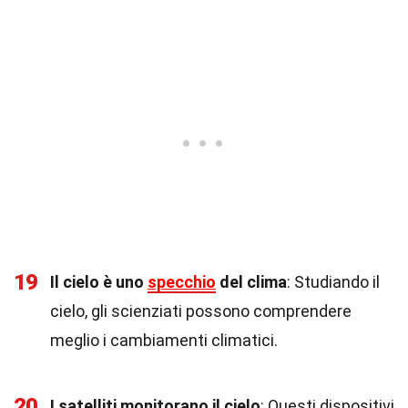
19
Il cielo è uno
specchio
del clima
: Studiando il
cielo, gli scienziati possono comprendere
meglio i cambiamenti climatici.
20
I satelliti monitorano il cielo
: Questi dispositivi