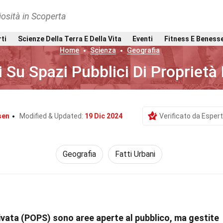
osità in Scoperta
rti
Scienze Della Terra E Della Vita
Eventi
Fitness E Beness
Home
Scienza
Geografia
i Su Spazi Pubblici Di Proprietà
sen
Modified & Updated:
19 Dic 2024
Verificato da Espert
Geografia
Fatti Urbani
privata (POPS) sono aree aperte al pubblico, ma gestite