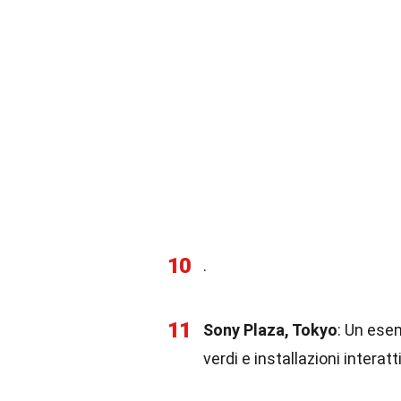
10
.
11
Sony Plaza, Tokyo
: Un ese
verdi e installazioni interatt