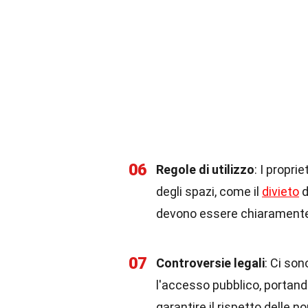
06
Regole di utilizzo
: I propri
degli spazi, come il
divieto
d
devono essere chiaramente
07
Controversie legali
: Ci son
l'accesso pubblico, portando
garantire il rispetto delle n