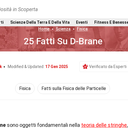
osità in Scoperta
rti
Scienze Della Terra E Della Vita
Eventi
Fitness E Beness
Home
Scienza
Fisica
25 Fatti Su D-Brane
k
Modified & Updated:
17 Gen 2025
Verificato da Esperti
Fisica
Fatti sulla Fisica delle Particelle
ane
sono oggetti fondamentali nella
teoria delle stringhe
,