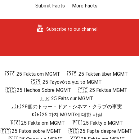
Submit Facts
More Facts
Subscribe to our channel
🇩🇰 25 Fakta om MGMT
🇩🇪 25 Fakten über MGMT
🇬🇷 25 Γεγονότα για το MGMT
🇪🇸 25 Hechos Sobre MGMT
🇫🇮 25 Faktaa MGMT
🇫🇷 25 Faits sur MGMT
🇯🇵 28個のトゥー・ドア・シネマ・クラブの事実
🇰🇷 25 가지 MGMT에 대한 사실
🇳🇴 25 Fakta om MGMT
🇵🇱 25 Fakty o MGMT
🇵🇹 25 Fatos sobre MGMT
🇷🇴 25 Fapte despre MGMT