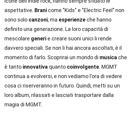
icone dell'indie rock, hanno sempre sfidato le
aspettative.
Brani
come "Kids" e "Electric Feel" non
sono solo
canzoni
, ma
esperienze
che hanno
definito una generazione. La loro capacità di
mescolare
generi
e creare suoni unici li rende
davvero speciali. Se non li hai ancora ascoltati, è il
momento di farlo. Scoprirai un mondo di
musica
che
è tanto
innovativa
quanto
coinvolgente
. MGMT
continua a evolversi, e non vediamo l'ora di vedere
cosa ci riserveranno in futuro. Quindi, metti su un
loro album, rilassati e lasciati trasportare dalla
magia di MGMT.