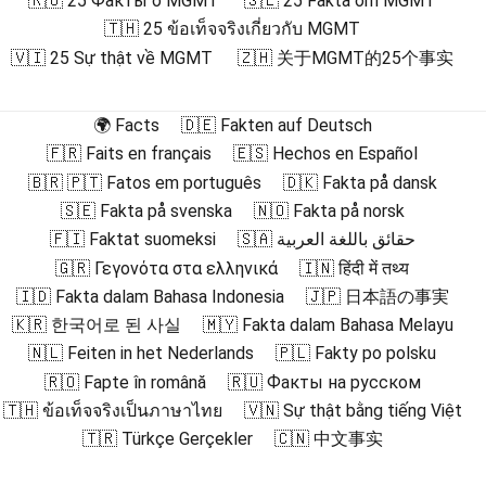
🇷🇺 25 Факты о MGMT
🇸🇪 25 Fakta om MGMT
🇹🇭 25 ข้อเท็จจริงเกี่ยวกับ MGMT
🇻🇮 25 Sự thật về MGMT
🇿🇭 关于MGMT的25个事实
🌍 Facts
🇩🇪 Fakten auf Deutsch
🇫🇷 Faits en français
🇪🇸 Hechos en Español
🇧🇷 🇵🇹 Fatos em português
🇩🇰 Fakta på dansk
🇸🇪 Fakta på svenska
🇳🇴 Fakta på norsk
🇫🇮 Faktat suomeksi
🇸🇦 حقائق باللغة العربية
🇬🇷 Γεγονότα στα ελληνικά
🇮🇳 हिंदी में तथ्य
🇮🇩 Fakta dalam Bahasa Indonesia
🇯🇵 日本語の事実
🇰🇷 한국어로 된 사실
🇲🇾 Fakta dalam Bahasa Melayu
🇳🇱 Feiten in het Nederlands
🇵🇱 Fakty po polsku
🇷🇴 Fapte în română
🇷🇺 Факты на русском
🇹🇭 ข้อเท็จจริงเป็นภาษาไทย
🇻🇳 Sự thật bằng tiếng Việt
🇹🇷 Türkçe Gerçekler
🇨🇳 中文事实