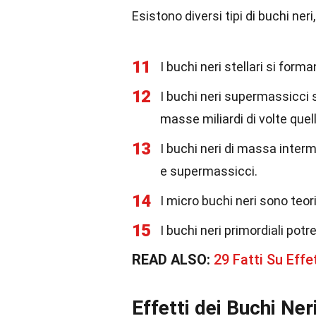
Esistono diversi tipi di buchi ner
11
I buchi neri stellari si form
12
I buchi neri supermassicci 
masse miliardi di volte quell
13
I buchi neri di massa interm
e supermassicci.
14
I micro buchi neri sono teo
15
I buchi neri primordiali pot
READ ALSO:
29 Fatti Su Eff
Effetti dei Buchi Ner