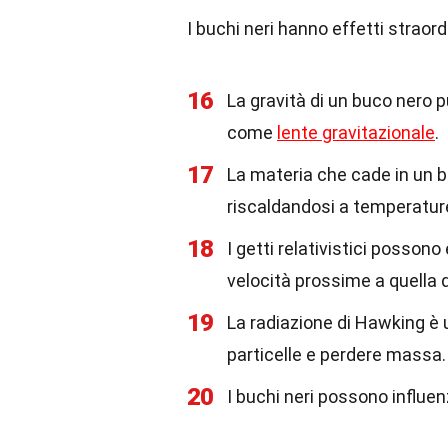
I buchi neri hanno effetti straord
16
La gravità di un buco nero p
come
lente gravitazionale
.
17
La materia che cade in un 
riscaldandosi a temperatu
18
I getti relativistici posson
velocità prossime a quella d
19
La radiazione di Hawking è 
particelle e perdere massa.
20
I buchi neri possono influenz