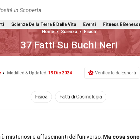
osità in Scoperta
rti
Scienze Della Terra E Della Vita
Eventi
Fitness E Beness
Home
Scienza
Fisica
37 Fatti Su Buchi Neri
e
Modified & Updated:
19 Dic 2024
Verificato da Esperti
Fisica
Fatti di Cosmologia
ù misteriosi e affascinanti dell'universo.
Ma cosa sono