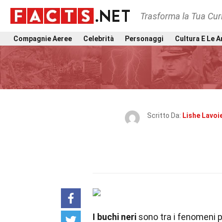
Trasforma la Tua Curi
Compagnie Aeree
Celebrità
Personaggi
Cultura E Le A
Scritto Da:
Lishe Lavoi
I buchi neri
sono tra i fenomeni pi