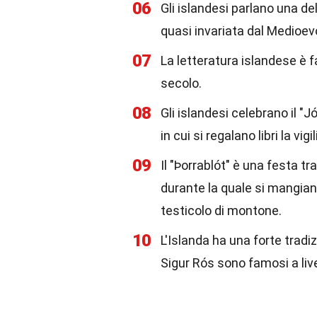
06
Gli islandesi parlano una de
quasi invariata dal Medioev
07
La letteratura islandese è fa
secolo.
08
Gli islandesi celebrano il "Jó
in cui si regalano libri la vigi
09
Il "Þorrablót" è una festa t
durante la quale si mangiano
testicolo di montone.
10
L'Islanda ha una forte tradi
Sigur Rós sono famosi a live