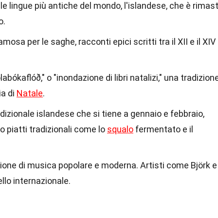
lle lingue più antiche del mondo, l'islandese, che è rimas
o.
mosa per le saghe, racconti epici scritti tra il XII e il XIV
labókaflóð," o "inondazione di libri natalizi," una tradizion
lia di
Natale
.
radizionale islandese che si tiene a gennaio e febbraio,
 piatti tradizionali come lo
squalo
fermentato e il
zione di musica popolare e moderna. Artisti come Björk e 
llo internazionale.