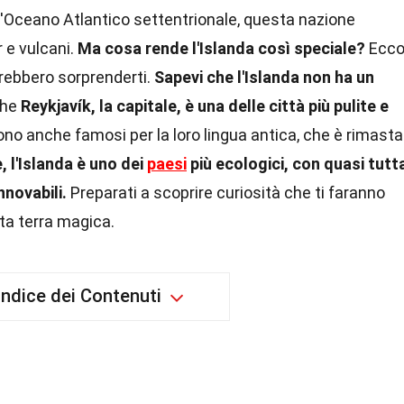
l'Oceano Atlantico settentrionale, questa nazione
r e vulcani.
Ma cosa rende l'Islanda così speciale?
Ecc
trebbero sorprenderti.
Sapevi che l'Islanda non ha un
che
Reykjavík, la capitale, è una delle città più pulite e
ono anche famosi per la loro lingua antica, che è rimasta
e, l'Islanda è uno dei
paesi
più ecologici, con quasi tutt
nnovabili.
Preparati a scoprire curiosità che ti faranno
ta terra magica.
Indice dei Contenuti