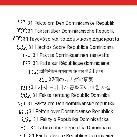
🇩🇰 31 Fakta om Den Dominikanske Republik
🇩🇪 31 Fakten über Dominikanische Republik
🇬🇷 31 Γεγονότα για το Δομινικανή Δημοκρατία
🇪🇸 31 Hechos Sobre República Dominicana
🇫🇮 31 Faktaa Dominikaaninen tasavalta
🇫🇷 31 Faits sur République dominicaine
🇭🇮 डोमिनिकन गणराज्य के बारे में 31 तथ्य
🇯🇵 37個のカナダの事実
🇰🇷 31 가지 도미니카 공화국에 대한 사실
🇲🇸 31 Fakta tentang Republik Dominika
🇳🇴 31 Fakta om Den dominikanske republikk
🇳🇱 31 Feiten over Dominicaanse Republiek
🇵🇱 31 Fakty o Republika Dominikańska
🇵🇹 31 Fatos sobre República Dominicana
🇷🇴 31 Fapte despre Republica Dominicană