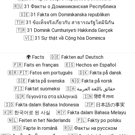
🇷🇺 31 Факты о Доминиканская Республика
🇸🇪 31 Fakta om Dominikanska republiken
🇹🇭 31 ข้อเท็จจริงเกี่ยวกับ สาธารณรัฐโดมินิกัน
🇹🇷 31 Dominik Cumhuriyeti Hakkında Gerçek
🇻🇮 31 Sự thật về Cộng hòa Dominica
🌍 Facts
🇩🇪 Fakten auf Deutsch
🇫🇷 Faits en français
🇪🇸 Hechos en Español
🇧🇷 🇵🇹 Fatos em português
🇩🇰 Fakta på dansk
🇸🇪 Fakta på svenska
🇳🇴 Fakta på norsk
🇫🇮 Faktat suomeksi
🇸🇦 حقائق باللغة العربية
🇬🇷 Γεγονότα στα ελληνικά
🇮🇳 हिंदी में तथ्य
🇮🇩 Fakta dalam Bahasa Indonesia
🇯🇵 日本語の事実
🇰🇷 한국어로 된 사실
🇲🇾 Fakta dalam Bahasa Melayu
🇳🇱 Feiten in het Nederlands
🇵🇱 Fakty po polsku
🇷🇴 Fapte în română
🇷🇺 Факты на русском