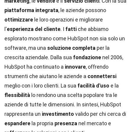
marketing
, le
vendite
e il
servizio clienti
. Con la sua
piattaforma integrata
, le aziende possono
ottimizzare
le loro operazioni e migliorare
l'
esperienza del cliente
. I
fatti
che abbiamo
esplorato mostrano come HubSpot non sia solo un
software, ma una
soluzione completa
per la
crescita aziendale. Dalla sua
fondazione
nel 2006,
HubSpot ha continuato a
innovare
, offrendo
strumenti che aiutano le aziende a
connettersi
meglio con i loro clienti. La sua
facilità d'uso
e la
flessibilità
lo rendono una scelta popolare tra le
aziende di tutte le dimensioni. In sintesi, HubSpot
rappresenta un
investimento
valido per chi cerca di
espandere
la propria
presenza
nel mercato e