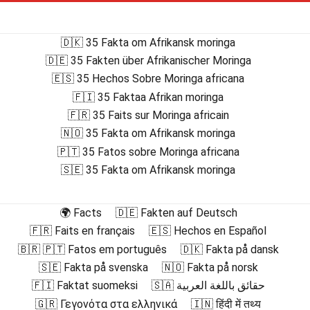
🇩🇰 35 Fakta om Afrikansk moringa
🇩🇪 35 Fakten über Afrikanischer Moringa
🇪🇸 35 Hechos Sobre Moringa africana
🇫🇮 35 Faktaa Afrikan moringa
🇫🇷 35 Faits sur Moringa africain
🇳🇴 35 Fakta om Afrikansk moringa
🇵🇹 35 Fatos sobre Moringa africana
🇸🇪 35 Fakta om Afrikansk moringa
🌍 Facts
🇩🇪 Fakten auf Deutsch
🇫🇷 Faits en français
🇪🇸 Hechos en Español
🇧🇷 🇵🇹 Fatos em português
🇩🇰 Fakta på dansk
🇸🇪 Fakta på svenska
🇳🇴 Fakta på norsk
🇫🇮 Faktat suomeksi
🇸🇦 حقائق باللغة العربية
🇬🇷 Γεγονότα στα ελληνικά
🇮🇳 हिंदी में तथ्य