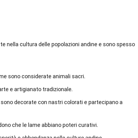
e nella cultura delle popolazioni andine e sono spesso
lame sono considerate animali sacri.
rte e artigianato tradizionale.
e sono decorate con nastri colorati e partecipano a
dono che le lame abbiano poteri curativi.
sperità e abbondanza nelle culture andine.