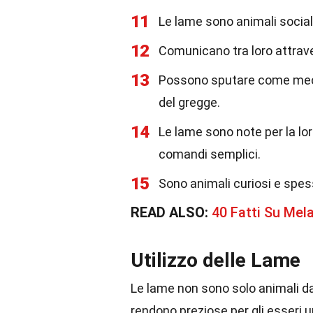
11
Le lame sono animali sociali
12
Comunicano tra loro attraver
13
Possono sputare come mecca
del gregge.
14
Le lame sono note per la lo
comandi semplici.
15
Sono animali curiosi e spes
READ ALSO:
40 Fatti Su Mela
Utilizzo delle Lame
Le lame non sono solo animali da
rendono preziose per gli esseri 