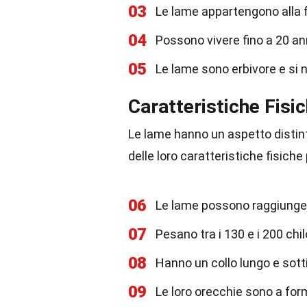
03
Le lame appartengono alla f
04
Possono vivere fino a 20 anni
05
Le lame sono erbivore e si n
Caratteristiche Fisi
Le lame hanno un aspetto distint
delle loro caratteristiche fisiche
06
Le lame possono raggiungere
07
Pesano tra i 130 e i 200 ch
08
Hanno un collo lungo e sottil
09
Le loro orecchie sono a fo