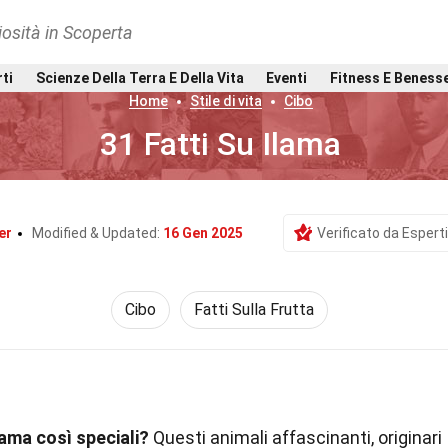
osità in Scoperta
rti
Scienze Della Terra E Della Vita
Eventi
Fitness E Beness
Home
Stile di vita
Cibo
31 Fatti Su Ilama
er
Modified & Updated:
16 Gen 2025
Verificato da Esperti
Cibo
Fatti Sulla Frutta
lama così speciali?
Questi animali affascinanti, originari