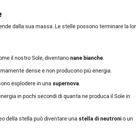
e
dipende dalla sua massa. Le stelle possono terminare la lo
ome il nostro Sole, diventano
nane bianche
.
emamente dense e non producono più energia.
sono esplodere in una
supernova
.
energia in pochi secondi di quanta ne produca il Sole in
eo della stella può diventare una
stella di neutroni
o un