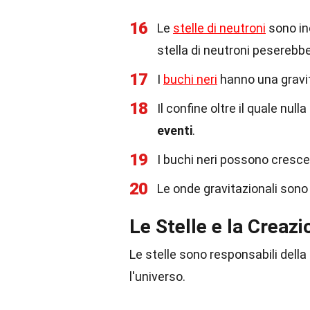
16
Le
stelle di neutroni
sono in
stella di neutroni peserebbe 
17
I
buchi neri
hanno una gravi
18
Il confine oltre il quale nu
eventi
.
19
I buchi neri possono cresce
20
Le onde gravitazionali sono
Le Stelle e la Creaz
Le stelle sono responsabili dell
l'universo.