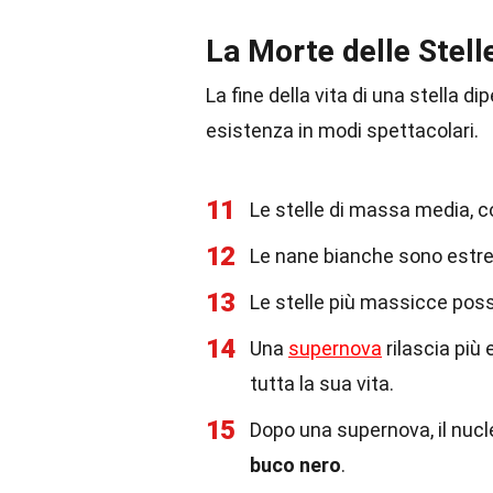
La Morte delle Stell
La fine della vita di una stella 
esistenza in modi spettacolari.
11
Le stelle di massa media, c
12
Le nane bianche sono estr
13
Le stelle più massicce pos
14
Una
supernova
rilascia più 
tutta la sua vita.
15
Dopo una supernova, il nucl
buco nero
.