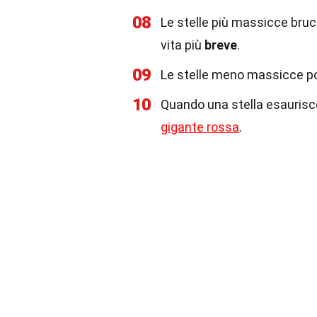
08
Le stelle più massicce bruc
vita più
breve
.
09
Le stelle meno massicce p
10
Quando una stella esaurisce
gigante rossa
.