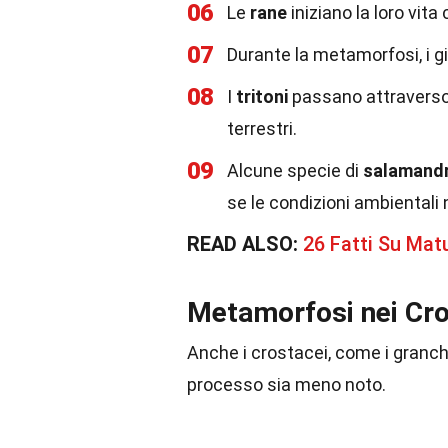
06
Le
rane
iniziano la loro vita
07
Durante la metamorfosi, i g
08
I
tritoni
passano attraverso 
terrestri.
09
Alcune specie di
salamand
se le condizioni ambientali 
READ ALSO:
26 Fatti Su Matu
Metamorfosi nei Cro
Anche i crostacei, come i granch
processo sia meno noto.