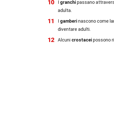
10
I
granchi
passano attraverso
adulta.
11
I
gamberi
nascono come lar
diventare adulti.
12
Alcuni
crostacei
possono ri