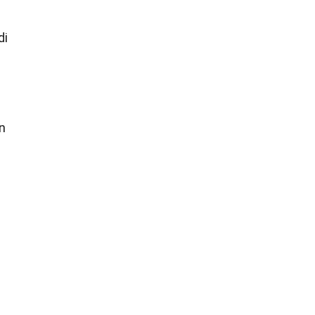
di
un