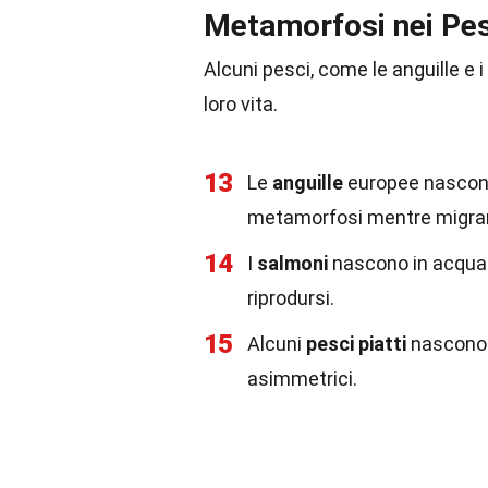
Metamorfosi nei Pes
Alcuni pesci, come le anguille e 
loro vita.
13
Le
anguille
europee nascono 
metamorfosi mentre migran
14
I
salmoni
nascono in acqua 
riprodursi.
15
Alcuni
pesci piatti
nascono 
asimmetrici.