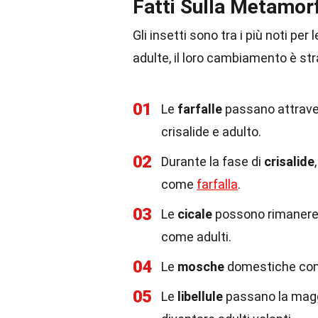
Fatti Sulla Metamorf
Gli insetti sono tra i più noti pe
adulte, il loro cambiamento è str
01
Le
farfalle
passano attraver
crisalide e adulto.
02
Durante la fase di
crisalide
come
farfalla
.
03
Le
cicale
possono rimanere 
come adulti.
04
Le
mosche
domestiche compl
05
Le
libellule
passano la maggi