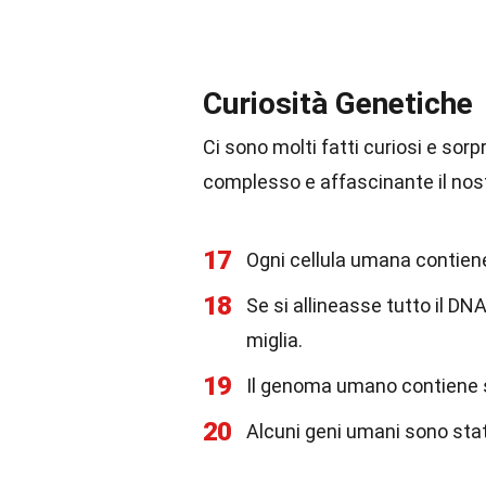
Curiosità Genetiche
Ci sono molti fatti curiosi e so
complesso e affascinante il nos
17
Ogni cellula umana contiene
18
Se si allineasse tutto il DN
miglia.
19
Il genoma umano contiene s
20
Alcuni geni umani sono stat