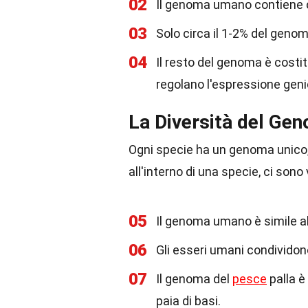
02
Il genoma umano contiene cir
03
Solo circa il 1-2% del gen
04
Il resto del genoma è costit
regolano l'espressione geni
La Diversità del Ge
Ogni specie ha un genoma unico, 
all'interno di una specie, ci son
05
Il genoma umano è simile al
06
Gli esseri umani condividono
07
Il genoma del
pesce
palla è 
paia di basi.