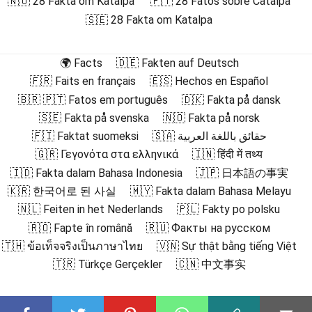
🇳🇴 28 Fakta om Katalpa
🇵🇹 28 Fatos sobre Catalpa
🇸🇪 28 Fakta om Katalpa
🌍 Facts
🇩🇪 Fakten auf Deutsch
🇫🇷 Faits en français
🇪🇸 Hechos en Español
🇧🇷 🇵🇹 Fatos em português
🇩🇰 Fakta på dansk
🇸🇪 Fakta på svenska
🇳🇴 Fakta på norsk
🇫🇮 Faktat suomeksi
🇸🇦 حقائق باللغة العربية
🇬🇷 Γεγονότα στα ελληνικά
🇮🇳 हिंदी में तथ्य
🇮🇩 Fakta dalam Bahasa Indonesia
🇯🇵 日本語の事実
🇰🇷 한국어로 된 사실
🇲🇾 Fakta dalam Bahasa Melayu
🇳🇱 Feiten in het Nederlands
🇵🇱 Fakty po polsku
🇷🇴 Fapte în română
🇷🇺 Факты на русском
🇹🇭 ข้อเท็จจริงเป็นภาษาไทย
🇻🇳 Sự thật bằng tiếng Việt
🇹🇷 Türkçe Gerçekler
🇨🇳 中文事实