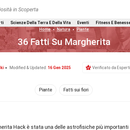
osità in Scoperta
rti
Scienze Della Terra E Della Vita
Eventi
Fitness E Beness
Home
Natura
Piante
36 Fatti Su Margherita
ki
Modified & Updated:
16 Gen 2025
Verificato da Espert
Piante
Fatti sui fiori
rita Hack è stata una delle astrofisiche più importanti