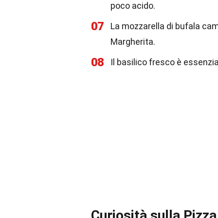
poco acido.
07
La mozzarella di bufala cam
Margherita.
08
Il basilico fresco è essenzia
Curiosità sulla Pizz