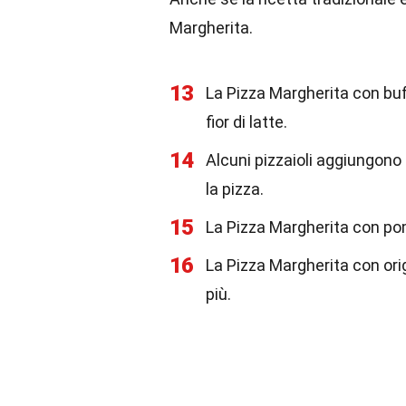
Margherita.
13
La Pizza Margherita con bufa
fior di latte.
14
Alcuni pizzaioli aggiungono u
la pizza.
15
La Pizza Margherita con pom
16
La Pizza Margherita con ori
più.