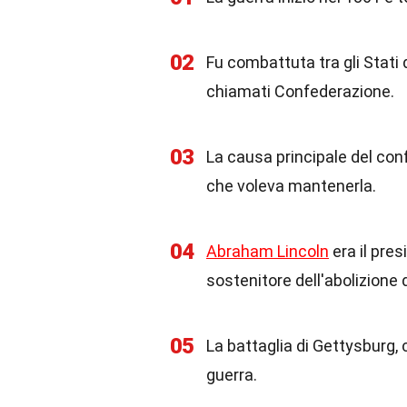
02
Fu combattuta tra gli Stati d
chiamati Confederazione.
03
La causa principale del confl
che voleva mantenerla.
04
Abraham Lincoln
era il pres
sostenitore dell'abolizione d
05
La battaglia di Gettysburg, 
guerra.