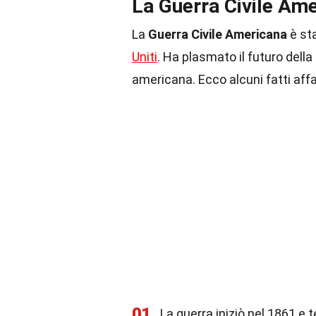
La Guerra Civile Ame
La
Guerra Civile Americana
è sta
Uniti
. Ha plasmato il futuro dell
americana. Ecco alcuni fatti aff
01
La guerra iniziò nel 1861 e 