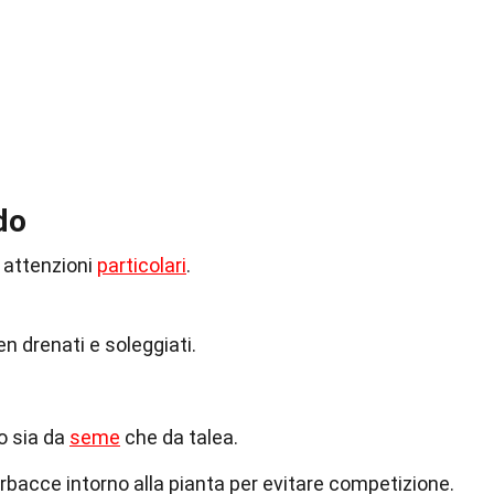
do
e attenzioni
particolari
.
en drenati e soleggiati.
o sia da
seme
che da talea.
rbacce intorno alla pianta per evitare competizione.