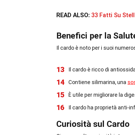
READ ALSO:
33 Fatti Su Ste
Benefici per la Salut
Il cardo è noto per i suoi numeros
13
Il cardo è ricco di antiossida
14
Contiene silimarina, una
so
15
È utile per migliorare la dig
16
Il cardo ha proprietà anti-i
Curiosità sul Cardo