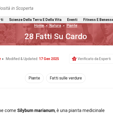
osità in Scoperta
rti
Scienze Della Terra E Della Vita
Eventi
Fitness E Beness
Home
Natura
Piante
28 Fatti Su Cardo
y
Modified & Updated:
17 Gen 2025
Verificato da Esperti
Piante
Fatti sulle verdure
che come
Silybum marianum
, è una pianta medicinale