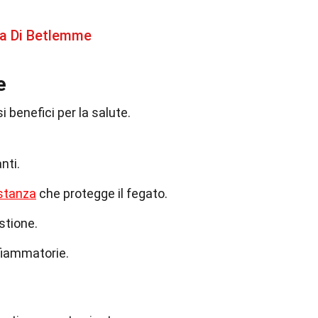
lla Di Betlemme
e
i benefici per la salute.
nti.
stanza
che protegge il fegato.
estione.
nfiammatorie.