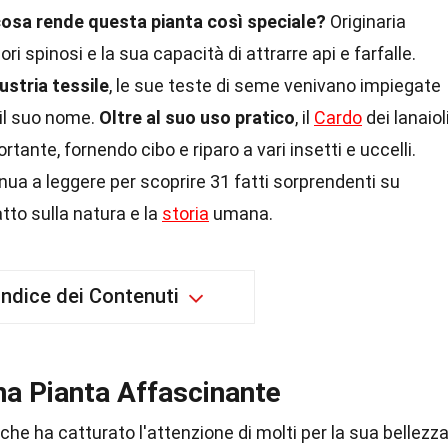
osa rende questa pianta così speciale?
Originaria
ori spinosi e la sua capacità di attrarre api e farfalle.
ustria tessile
, le sue teste di seme venivano impiegate
 il suo nome.
Oltre al suo uso pratico
, il
Cardo
dei lanaiol
tante, fornendo cibo e riparo a vari insetti e uccelli.
ua a leggere per scoprire 31 fatti sorprendenti su
tto sulla natura e la
storia
umana.
Indice dei Contenuti
Una Pianta Affascinante
che ha catturato l'attenzione di molti per la sua bellezz