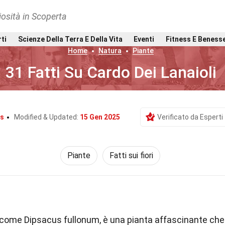
osità in Scoperta
rti
Scienze Della Terra E Della Vita
Eventi
Fitness E Beness
Home
Natura
Piante
31 Fatti Su Cardo Dei Lanaioli
as
Modified & Updated:
15 Gen 2025
Verificato da Esperti
Piante
Fatti sui fiori
 come Dipsacus fullonum, è una pianta affascinante che