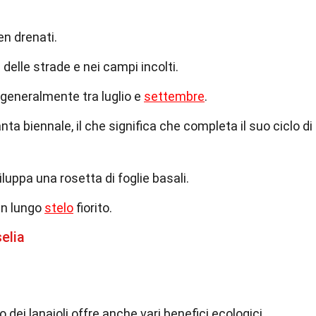
en drenati.
delle strade e nei campi incolti.
, generalmente tra luglio e
settembre
.
ianta biennale, il che significa che completa il suo ciclo di
iluppa una rosetta di foglie basali.
un lungo
stelo
fiorito.
elia
ardo dei lanaioli offre anche vari benefici ecologici.