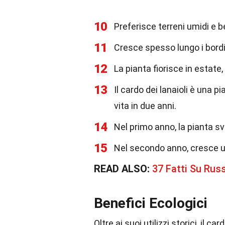
10
Preferisce terreni umidi e b
11
Cresce spesso lungo i bordi 
12
La pianta fiorisce in estate
13
Il cardo dei lanaioli è una p
vita in due anni.
14
Nel primo anno, la pianta sv
15
Nel secondo anno, cresce 
READ ALSO:
37 Fatti Su Russ
Benefici Ecologici
Oltre ai suoi utilizzi storici, il c