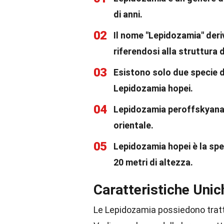
di anni.
02
Il nome "Lepidozamia" deriv
riferendosi alla struttura d
03
Esistono solo due specie 
Lepidozamia hopei.
04
Lepidozamia peroffskyana è 
orientale.
05
Lepidozamia hopei è la spe
20 metri di altezza.
Caratteristiche Uni
Le Lepidozamia possiedono tratti 