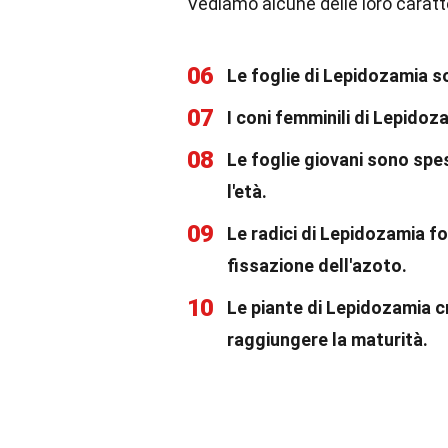
Vediamo alcune delle loro caratte
06
Le foglie di Lepidozamia so
07
I coni femminili di Lepido
08
Le foglie giovani sono sp
l'età.
09
Le radici di Lepidozamia f
fissazione dell'azoto.
10
Le piante di Lepidozamia 
raggiungere la maturità.