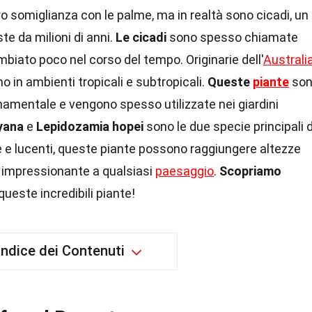
ro somiglianza con le palme, ma in realtà sono cicadi, un
te da milioni di anni.
Le cicadi
sono spesso chiamate
mbiato poco nel corso del tempo. Originarie dell'
Australi
 in ambienti tropicali e subtropicali.
Queste
piante
son
rnamentale e vengono spesso utilizzate nei giardini
yana
e
Lepidozamia hopei
sono le due specie principali d
 e lucenti, queste piante possono raggiungere altezze
a impressionante a qualsiasi
paesaggio
.
Scopriamo
queste incredibili piante!
Indice dei Contenuti