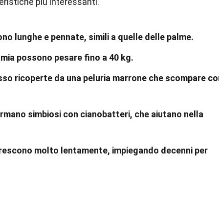
ristiche più interessanti.
no lunghe e pennate, simili a quelle delle palme.
zamia possono pesare fino a 40 kg.
esso ricoperte da una peluria marrone che scompare co
ormano simbiosi con cianobatteri, che aiutano nella
crescono molto lentamente, impiegando decenni per