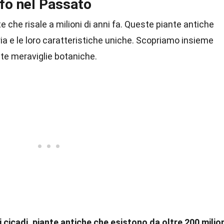
fo nel Passato
 che risale a milioni di anni fa. Queste piante antiche
ria e le loro caratteristiche uniche. Scopriamo insieme
ste meraviglie botaniche.
cicadi, piante antiche che esistono da oltre 200 milion