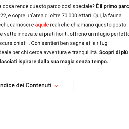
a cosa rende questo parco così speciale?
È il primo par
1922, e copre un'area di oltre 70.000 ettari. Qui, la fauna
cchi, camosci e
aquile
reali che chiamano questo posto
 vette innevate ai prati fioriti, offrono un rifugio perfett
scursionisti. . Con sentieri ben segnalati e rifugi
deale per chi cerca avventura e tranquillità.
Scopri di più
lasciati ispirare dalla sua magia senza tempo.
Indice dei Contenuti