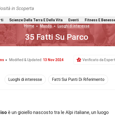
osità in Scoperta
rti
Scienze Della Terra E Della Vita
Eventi
Fitness E Beness
Home
Mondo
Luoghi di interesse
35 Fatti Su Parco
ens
Modified & Updated:
13 Nov 2024
Verificato da Espert
Luoghi di interesse
Fatti Sui Punti Di Riferimento
diso
è un gioiello nascosto tra le Alpi italiane, un luogo