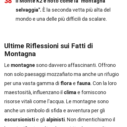
38
Il Monte K2 è noto come la "montagna
selvaggia".
È la seconda vetta più alta del
mondo e una delle più difficili da scalare.
Ultime Riflessioni sui Fatti di
Montagna
Le
montagne
sono davvero affascinanti. Offrono
non solo paesaggi mozzafiato ma anche un rifugio
per una vasta gamma di
flora
e
fauna
. Con la loro
maestosità, influenzano il
clima
e forniscono
risorse vitali come l'acqua. Le montagne sono
anche un simbolo di sfida e avventura per gli
escursionisti
e gli
alpinisti
. Non dimentichiamo il