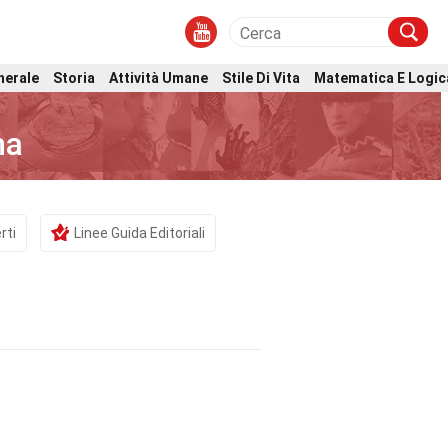
nerale
Storia
Attività Umane
Stile Di Vita
Matematica E Logic
na
rti
Linee Guida Editoriali