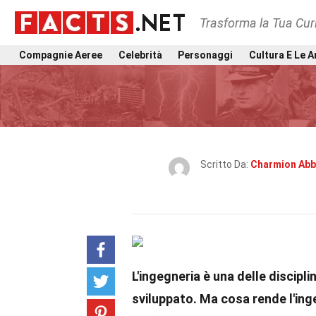
Trasforma la Tua Curi
Compagnie Aeree
Celebrità
Personaggi
Cultura E Le A
Scritto Da:
Charmion Abb
L'ingegneria è una delle discipl
sviluppato. Ma cosa rende l'ing