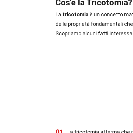
Cos'è la Tricotomia?
La
tricotomia
è un concetto mate
delle proprietà fondamentali che 
Scopriamo alcuni fatti interess
01
La tricotomia afferma che pe