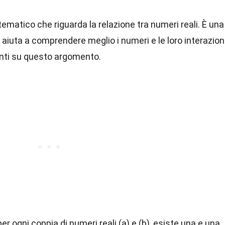
matico che riguarda la relazione tra numeri reali. È una
aiuta a comprendere meglio i numeri e le loro interazioni
anti su questo argomento.
r ogni coppia di numeri reali (a) e (b), esiste una e una