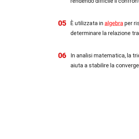
rendendo difficile il confront
05
È utilizzata in
algebra
per ri
determinare la relazione tra 
06
In analisi matematica, la tri
aiuta a stabilire la converg