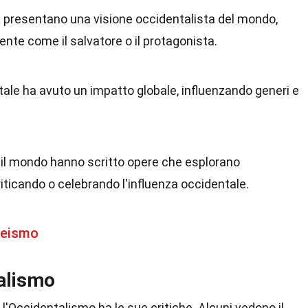
od presentano una visione occidentalista del mondo,
ente come il salvatore o il protagonista.
tale ha avuto un impatto globale, influenzando generi e
to il mondo hanno scritto opere che esplorano
iticando o celebrando l'influenza occidentale.
teismo
talismo
Occidentalismo ha le sue critiche. Alcuni vedono il