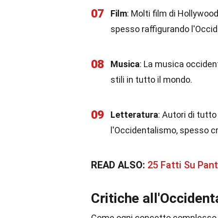
07
Film
: Molti film di Hollywo
spesso raffigurando l'Occid
08
Musica
: La musica occiden
stili in tutto il mondo.
09
Letteratura
: Autori di tut
l'Occidentalismo, spesso cr
READ ALSO:
25 Fatti Su Pan
Critiche all'Occiden
Come ogni concetto complesso, l'