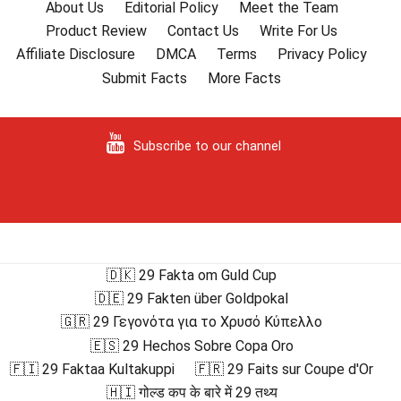
About Us
Editorial Policy
Meet the Team
Product Review
Contact Us
Write For Us
Affiliate Disclosure
DMCA
Terms
Privacy Policy
Submit Facts
More Facts
Subscribe to our channel
🇩🇰 29 Fakta om Guld Cup
🇩🇪 29 Fakten über Goldpokal
🇬🇷 29 Γεγονότα για το Χρυσό Κύπελλο
🇪🇸 29 Hechos Sobre Copa Oro
🇫🇮 29 Faktaa Kultakuppi
🇫🇷 29 Faits sur Coupe d'Or
🇭🇮 गोल्ड कप के बारे में 29 तथ्य