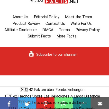
© 2023
About Us
Editorial Policy
Meet the Team
Product Review
Contact Us
Write For Us
Affiliate Disclosure
DMCA
Terms
Privacy Policy
Submit Facts
More Facts
Subscribe to our channel
🇩🇪 42 Fakten über Fernbeziehungen
🇪🇸 42 Hechos Sobre Las Relaciones A Larga Distancia
🇫🇷 42 faits sur les relations à distance
🇵🇹 42 Fatos sobre Relacionamentos à Distância