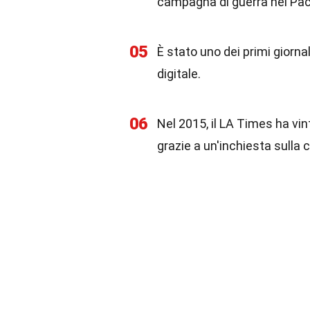
campagna di guerra nel Paci
05
È stato uno dei primi giornal
digitale.
06
Nel 2015, il LA Times ha vint
grazie a un'inchiesta sulla co