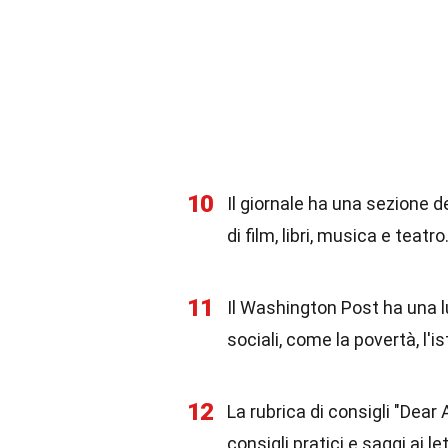
10
Il giornale ha una sezione de
di film, libri, musica e teatro
11
Il Washington Post ha una l
sociali, come la povertà, l'istr
12
La rubrica di consigli "Dear 
consigli pratici e saggi ai let