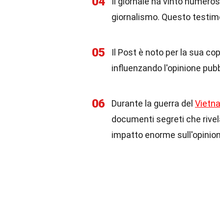
04
Il giornale ha vinto numeros
giornalismo. Questo testimon
05
Il Post è noto per la sua c
influenzando l'opinione pubbl
06
Durante la guerra del
Vietn
documenti segreti che rivel
impatto enorme sull'opinion