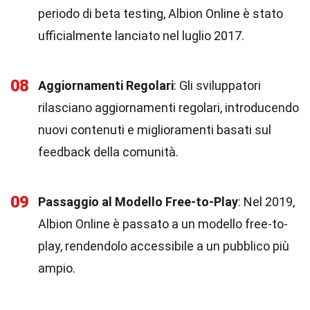
periodo di beta testing, Albion Online è stato
ufficialmente lanciato nel luglio 2017.
08
Aggiornamenti Regolari
: Gli sviluppatori
rilasciano aggiornamenti regolari, introducendo
nuovi contenuti e miglioramenti basati sul
feedback della comunità.
09
Passaggio al Modello Free-to-Play
: Nel 2019,
Albion Online è passato a un modello free-to-
play, rendendolo accessibile a un pubblico più
ampio.