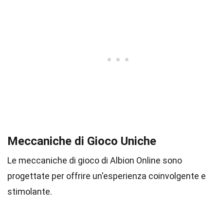
Meccaniche di Gioco Uniche
Le meccaniche di gioco di Albion Online sono
progettate per offrire un'esperienza coinvolgente e
stimolante.