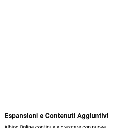
Espansioni e Contenuti Aggiuntivi
Albion Online continua a crescere con nuove