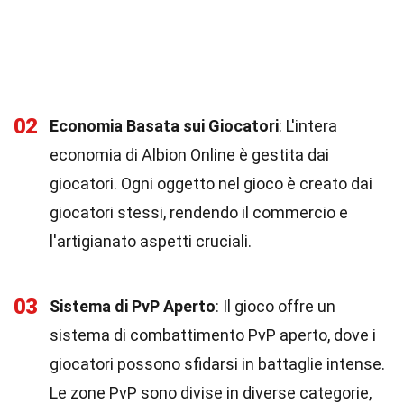
02
Economia Basata sui Giocatori
: L'intera
economia di Albion Online è gestita dai
giocatori. Ogni oggetto nel gioco è creato dai
giocatori stessi, rendendo il commercio e
l'artigianato aspetti cruciali.
03
Sistema di PvP Aperto
: Il gioco offre un
sistema di combattimento PvP aperto, dove i
giocatori possono sfidarsi in battaglie intense.
Le zone PvP sono divise in diverse categorie,