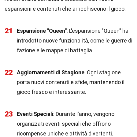
espansioni e contenuti che arricchiscono il gioco.
21
Espansione "Queen"
: L'espansione "Queen" ha
introdotto nuove funzionalità, come le guerre di
fazione e le mappe di battaglia.
22
Aggiornamenti di Stagione
: Ogni stagione
porta nuovi contenuti e sfide, mantenendo il
gioco fresco e interessante.
23
Eventi Speciali
: Durante l'anno, vengono
organizzati eventi speciali che offrono
ricompense uniche e attività divertenti.