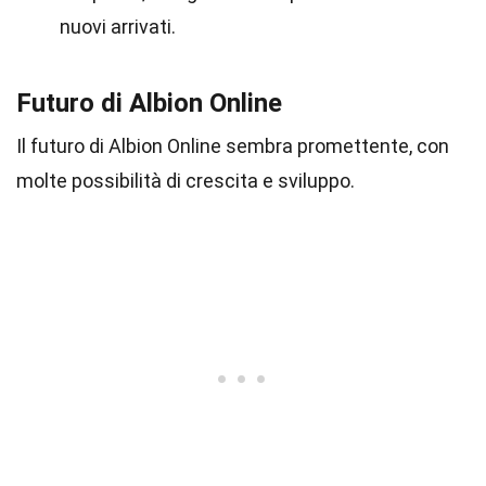
nuovi arrivati.
Futuro di Albion Online
Il futuro di Albion Online sembra promettente, con
molte possibilità di crescita e sviluppo.