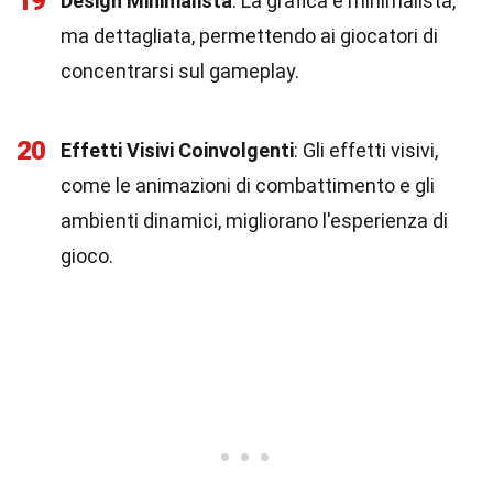
19
Design Minimalista
: La grafica è minimalista,
ma dettagliata, permettendo ai giocatori di
concentrarsi sul gameplay.
20
Effetti Visivi Coinvolgenti
: Gli effetti visivi,
come le animazioni di combattimento e gli
ambienti dinamici, migliorano l'esperienza di
gioco.