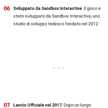
06
Sviluppato da Sandbox Interactive
: Il gioco è
stato sviluppato da Sandbox Interactive, uno
studio di sviluppo tedesco fondato nel 2012.
07
Lancio Ufficiale nel 2017
: Dopo un lungo