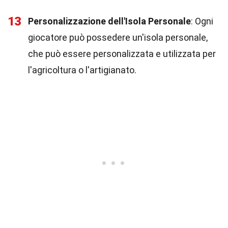
13
Personalizzazione dell'Isola Personale
: Ogni
giocatore può possedere un'isola personale,
che può essere personalizzata e utilizzata per
l'agricoltura o l'artigianato.