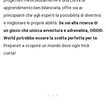
progettati meticolosamente e una curva di
apprendimento ben bilanciata, offre sia ai
principianti che agli esperti la possibilità di divertirsi
e migliorare le proprie abilità.
Se sei alla ricerca di
un gioco che unisca avventura e adrenalina, OlliOlli
World potrebbe essere la scelta perfetta per te
.
Preparati a scoprire un mondo dove ogni trick
conta!