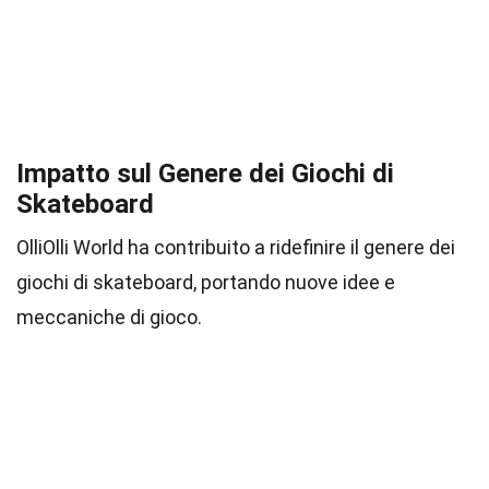
Impatto sul Genere dei Giochi di
Skateboard
OlliOlli World ha contribuito a ridefinire il genere dei
giochi di skateboard, portando nuove idee e
meccaniche di gioco.