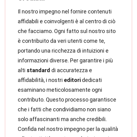
Il nostro impegno nel fornire contenuti
affidabili e coinvolgenti è al centro di ciò
che facciamo. Ogni fatto sul nostro sito
è contribuito da veri utenti come te,
portando una ricchezza di intuizioni e
informazioni diverse. Per garantire i più
alti
standard
di accuratezza e
affidabilità, i nostri
editori
dedicati
esaminano meticolosamente ogni
contributo. Questo processo garantisce
che i fatti che condividiamo non siano
solo affascinanti ma anche credibili.
Confida nel nostro impegno per la qualità