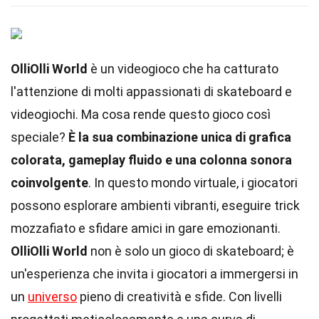
OlliOlli World
è un videogioco che ha catturato
l'attenzione di molti appassionati di skateboard e
videogiochi. Ma cosa rende questo gioco così
speciale?
È la sua combinazione unica di grafica
colorata, gameplay fluido e una colonna sonora
coinvolgente
. In questo mondo virtuale, i giocatori
possono esplorare ambienti vibranti, eseguire trick
mozzafiato e sfidare amici in gare emozionanti.
OlliOlli World
non è solo un gioco di skateboard; è
un'esperienza che invita i giocatori a immergersi in
un
universo
pieno di creatività e sfide. Con livelli