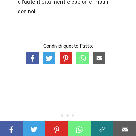
e l’autenticità mentre esplori e impari
con noi.
Condividi questo Fatto: