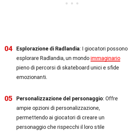
04
Esplorazione di Radlandia
: I giocatori possono
esplorare Radlandia, un mondo
immaginario
pieno di percorsi di skateboard unici e sfide
emozionanti.
05
Personalizzazione del personaggio
: Offre
ampie opzioni di personalizzazione,
permettendo ai giocatori di creare un
personaggio che rispecchi il loro stile