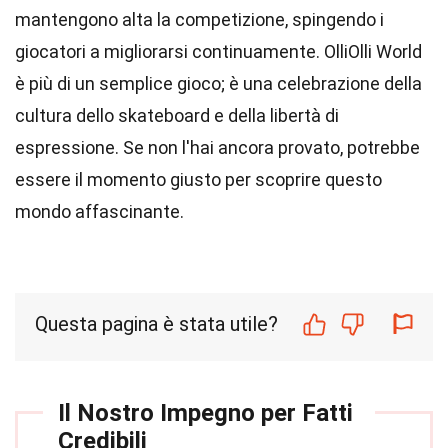
mantengono alta la competizione, spingendo i
giocatori a migliorarsi continuamente. OlliOlli World
è più di un semplice gioco; è una celebrazione della
cultura dello skateboard e della libertà di
espressione. Se non l'hai ancora provato, potrebbe
essere il momento giusto per scoprire questo
mondo affascinante.
Questa pagina è stata utile?
Il Nostro Impegno per Fatti
Credibili