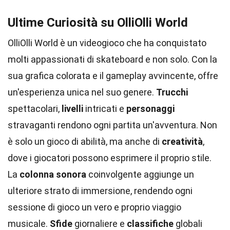
Ultime Curiosità su OlliOlli World
OlliOlli World è un videogioco che ha conquistato
molti appassionati di skateboard e non solo. Con la
sua grafica colorata e il gameplay avvincente, offre
un'esperienza unica nel suo genere.
Trucchi
spettacolari,
livelli
intricati e
personaggi
stravaganti rendono ogni partita un'avventura. Non
è solo un gioco di abilità, ma anche di
creatività
,
dove i giocatori possono esprimere il proprio stile.
La
colonna sonora
coinvolgente aggiunge un
ulteriore strato di immersione, rendendo ogni
sessione di gioco un vero e proprio viaggio
musicale.
Sfide
giornaliere e
classifiche
globali