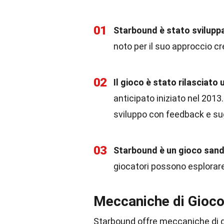
01
Starbound è stato svilupp
noto per il suo approccio cr
02
Il gioco è stato rilasciato
anticipato iniziato nel 2013
sviluppo con feedback e su
03
Starbound è un gioco san
giocatori possono esplorare
Meccaniche di Gioco
Starbound offre meccaniche di gi