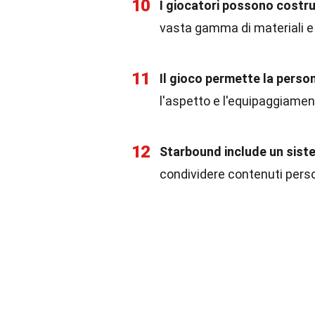
10
I giocatori possono costrui
vasta gamma di materiali e
11
Il gioco permette la perso
l'aspetto e l'equipaggiamen
12
Starbound include un sist
condividere contenuti perso