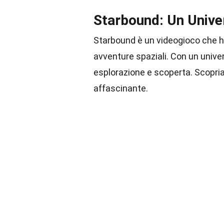
Starbound: Un Unive
Starbound è un videogioco che h
avventure spaziali. Con un universo
esplorazione e scoperta. Scopria
affascinante.