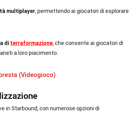
tà multiplayer
, permettendo ai giocatori di esplorare
a di
terraformazione
, che consente ai giocatori di
aneti a loro piacimento.
Foresta (Videogioco)
lizzazione
ve in Starbound, con numerose opzioni di