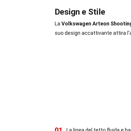
Design e Stile
La
Volkswagen Arteon Shootin
suo design accattivante attira l
01
La linea del tetto fluida e 