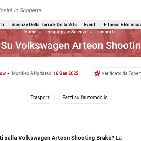
osità in Scoperta
rti
Scienze Della Terra E Della Vita
Eventi
Fitness E Beness
Home
Tecnologia e Scienze
Trasporti
i Su Volkswagen Arteon Shooti
tow
Modified & Updated:
16 Gen 2025
Verificato da Espert
Trasporti
Fatti sull'automobile
anti sulla Volkswagen Arteon Shooting Brake?
La