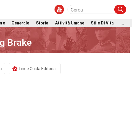
ere
Generale
Storia
Attività Umane
Stile Di Vita
...
ng Brake
i
Linee Guida Editoriali