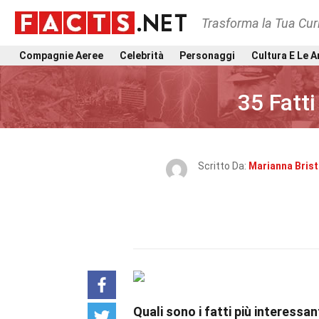
Trasforma la Tua Curi
Compagnie Aeree
Celebrità
Personaggi
Cultura E Le A
35 Fatt
Scritto Da:
Marianna Bris
Quali sono i fatti più interess