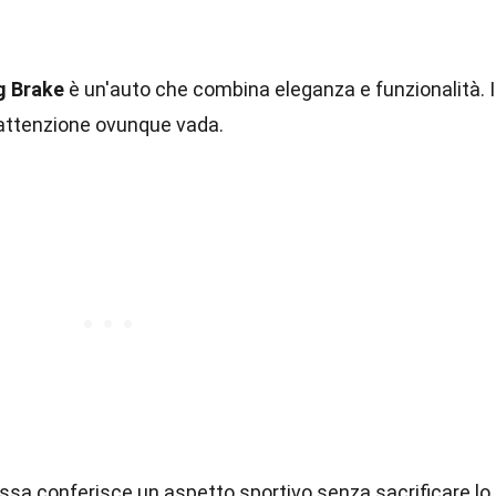
g Brake
è un'auto che combina eleganza e funzionalità. I
'attenzione ovunque vada.
bassa conferisce un aspetto sportivo senza sacrificare lo