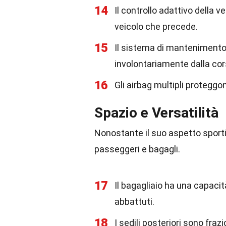
14
Il controllo adattivo della 
veicolo che precede.
15
Il sistema di mantenimento 
involontariamente dalla cor
16
Gli airbag multipli proteggo
Spazio e Versatilità
Nonostante il suo aspetto sporti
passeggeri e bagagli.
17
Il bagagliaio ha una capacità 
abbattuti.
18
I sedili posteriori sono fr