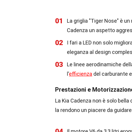
01
La griglia "Tiger Nose" è un
Cadenza un aspetto aggres
02
I fari a LED non solo miglio
eleganza al design comples
03
Le linee aerodinamiche dell
l'
efficienza
del carburante e 
Prestazioni e Motorizzazion
La Kia Cadenza non è solo bella
la rendono un piacere da guidare
04
Il motore V6 da 3,3 litri er