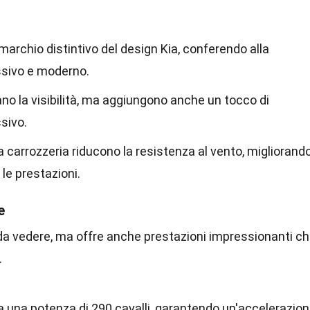
 marchio distintivo del design Kia, conferendo alla
sivo e moderno.
rano la visibilità, ma aggiungono anche un tocco di
sivo.
a carrozzeria riducono la resistenza al vento, migliorand
le prestazioni.
e
 da vedere, ma offre anche prestazioni impressionanti c
.
oga una potenza di 290 cavalli, garantendo un'accelerazio