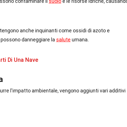
possono contaminare il
suolo
e le risorse idriche, causand
ntengono anche inquinanti come ossidi di azoto e
e possono danneggiare la
salute
umana.
arti Di Una Nave
a
durre l'impatto ambientale, vengono aggiunti vari additivi