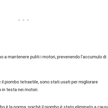
ano a mantenere puliti i motori, prevenendo l'accumulo di
 il piombo tetraetile, sono stati usati per migliorare
o in testa nei motori.
bo è la norma, poiché il piombo è stato eliminato a caus