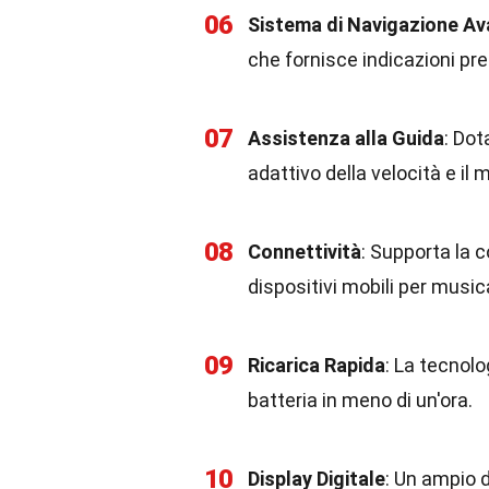
06
Sistema di Navigazione A
che fornisce indicazioni pre
07
Assistenza alla Guida
: Dot
adattivo della velocità e il
08
Connettività
: Supporta la 
dispositivi mobili per musi
09
Ricarica Rapida
: La tecnolo
batteria in meno di un'ora.
10
Display Digitale
: Un ampio d