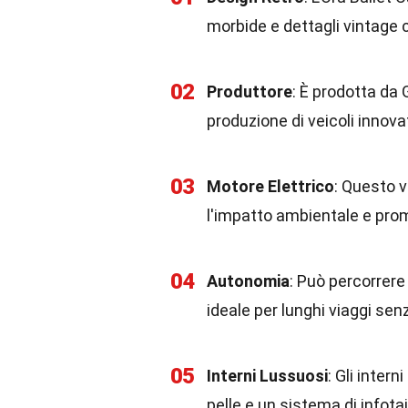
morbide e dettagli vintage 
02
Produttore
: È prodotta da 
produzione di veicoli innovat
03
Motore Elettrico
: Questo v
l'impatto ambientale e prom
04
Autonomia
: Può percorrere
ideale per lunghi viaggi sen
05
Interni Lussuosi
: Gli inter
pelle e un sistema di infot