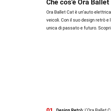
Che cos'è Ora Ballet
Ora Ballet Cat è un'auto elettric
veicoli. Con il suo design retrò 
unica di passato e futuro. Scopri
01
Design Retrò
: L'Ora Ballet 