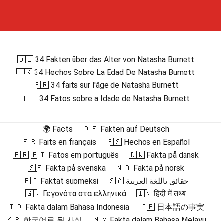
🇩🇪 34 Fakten über das Alter von Natasha Burnett
🇪🇸 34 Hechos Sobre La Edad De Natasha Burnett
🇫🇷 34 faits sur l'âge de Natasha Burnett
🇵🇹 34 Fatos sobre a Idade de Natasha Burnett
🌍 Facts
🇩🇪 Fakten auf Deutsch
🇫🇷 Faits en français
🇪🇸 Hechos en Español
🇧🇷 🇵🇹 Fatos em português
🇩🇰 Fakta på dansk
🇸🇪 Fakta på svenska
🇳🇴 Fakta på norsk
🇫🇮 Faktat suomeksi
🇸🇦 حقائق باللغة العربية
🇬🇷 Γεγονότα στα ελληνικά
🇮🇳 हिंदी में तथ्य
🇮🇩 Fakta dalam Bahasa Indonesia
🇯🇵 日本語の事実
🇰🇷 한국어로 된 사실
🇲🇾 Fakta dalam Bahasa Melayu