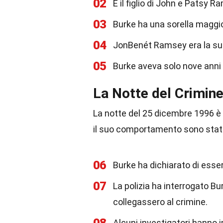
02
È il figlio di John e Patsy R
03
Burke ha una sorella maggior
04
JonBenét Ramsey era la sua
05
Burke aveva solo nove anni
La Notte del Crimin
La notte del 25 dicembre 1996 è 
il suo comportamento sono stati
06
Burke ha dichiarato di esser
07
La polizia ha interrogato Bu
collegassero al crimine.
Alcuni investigatori hanno