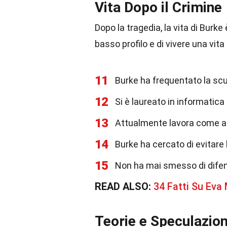
Vita Dopo il Crimine
Dopo la tragedia, la vita di Bur
basso profilo e di vivere una vita
11
Burke ha frequentato la scu
12
Si è laureato in informatica 
13
Attualmente lavora come an
14
Burke ha cercato di evitare l
15
Non ha mai smesso di difend
READ ALSO:
34 Fatti Su Ev
Teorie e Speculazion