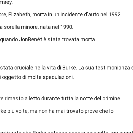
amsey.
e, Elizabeth, morta in un incidente d'auto nel 1992.
 sorella minore, nata nel 1990.
 quando JonBenét è stata trovata morta.
e
stata cruciale nella vita di Burke. La sua testimonianza 
 oggetto di molte speculazioni.
e rimasto a letto durante tutta la notte del crimine.
rke più volte, ma non ha mai trovato prove che lo
 ipotizzato che Burke potesse essere coinvolto, ma ques